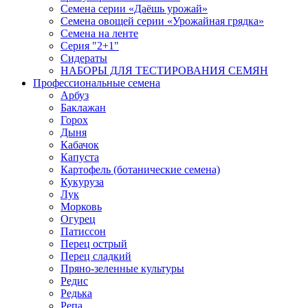
Семена серии «Даёшь урожай»
Семена овощей серии «Урожайная грядка»
Семена на ленте
Серия "2+1"
Сидераты
НАБОРЫ ДЛЯ ТЕСТИРОВАНИЯ СЕМЯН
Профессиональные семена
Арбуз
Баклажан
Горох
Дыня
Кабачок
Капуста
Картофель (ботанические семена)
Кукуруза
Лук
Морковь
Огурец
Патиссон
Перец острый
Перец сладкий
Пряно-зеленные культуры
Редис
Редька
Репа