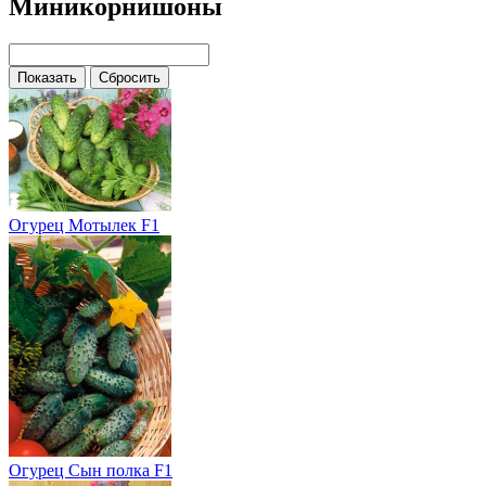
Миникорнишоны
Огурец Мотылек F1
Огурец Сын полка F1