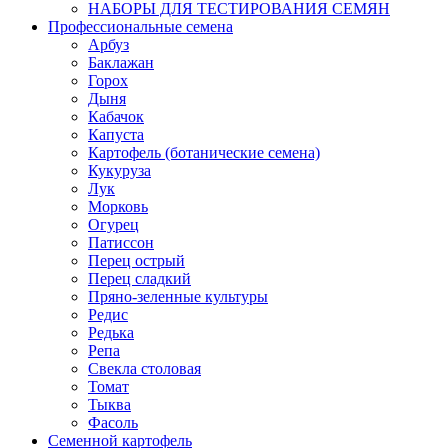
НАБОРЫ ДЛЯ ТЕСТИРОВАНИЯ СЕМЯН
Профессиональные семена
Арбуз
Баклажан
Горох
Дыня
Кабачок
Капуста
Картофель (ботанические семена)
Кукуруза
Лук
Морковь
Огурец
Патиссон
Перец острый
Перец сладкий
Пряно-зеленные культуры
Редис
Редька
Репа
Свекла столовая
Томат
Тыква
Фасоль
Семенной картофель