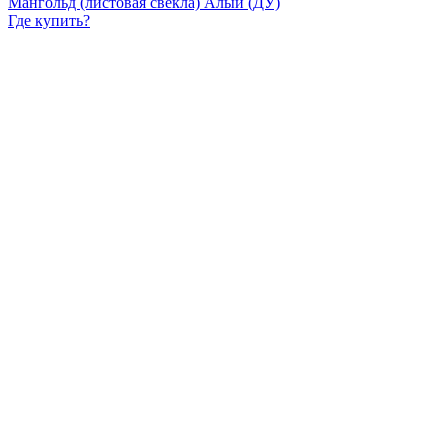
Мангольд (листовая свекла) Алый (ДУ)
Где купить?
Интернет-магазин
Новости
Каталог
Прайс-листы
Доставка
Информация
Контакты