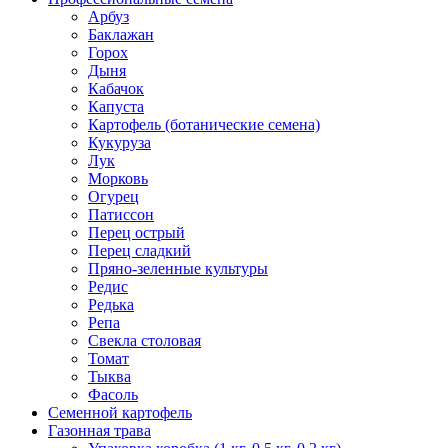
Арбуз
Баклажан
Горох
Дыня
Кабачок
Капуста
Картофель (ботанические семена)
Кукуруза
Лук
Морковь
Огурец
Патиссон
Перец острый
Перец сладкий
Пряно-зеленные культуры
Редис
Редька
Репа
Свекла столовая
Томат
Тыква
Фасоль
Семенной картофель
Газонная трава