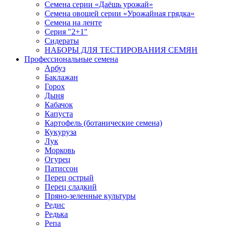
Семена серии «Даёшь урожай»
Семена овощей серии «Урожайная грядка»
Семена на ленте
Серия "2+1"
Сидераты
НАБОРЫ ДЛЯ ТЕСТИРОВАНИЯ СЕМЯН
Профессиональные семена
Арбуз
Баклажан
Горох
Дыня
Кабачок
Капуста
Картофель (ботанические семена)
Кукуруза
Лук
Морковь
Огурец
Патиссон
Перец острый
Перец сладкий
Пряно-зеленные культуры
Редис
Редька
Репа