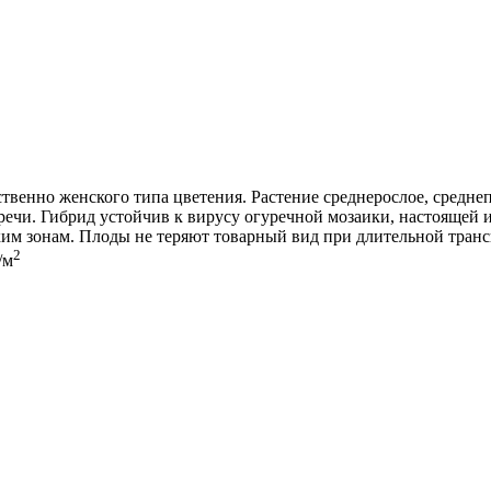
венно женского типа цветения. Растение среднерослое, среднеп
горечи. Гибрид устойчив к вирусу огуречной мозаики, настояще
им зонам. Плоды не теряют товарный вид при длительной транс
2
/м