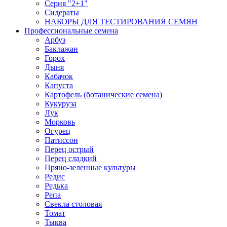
Серия "2+1"
Сидераты
НАБОРЫ ДЛЯ ТЕСТИРОВАНИЯ СЕМЯН
Профессиональные семена
Арбуз
Баклажан
Горох
Дыня
Кабачок
Капуста
Картофель (ботанические семена)
Кукуруза
Лук
Морковь
Огурец
Патиссон
Перец острый
Перец сладкий
Пряно-зеленные культуры
Редис
Редька
Репа
Свекла столовая
Томат
Тыква