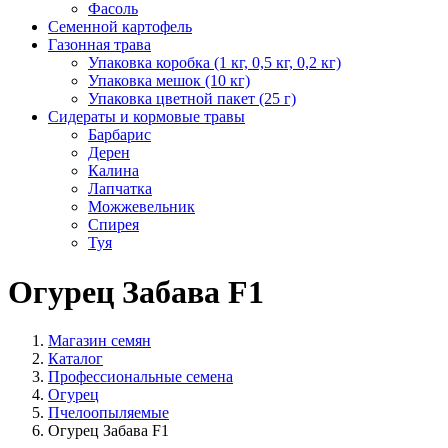
Фасоль
Семенной картофель
Газонная трава
Упаковка коробка (1 кг, 0,5 кг, 0,2 кг)
Упаковка мешок (10 кг)
Упаковка цветной пакет (25 г)
Сидераты и кормовые травы
Барбарис
Дерен
Калина
Лапчатка
Можжевельник
Спирея
Туя
Огурец Забава F1
Магазин семян
Каталог
Профессиональные семена
Огурец
Пчелоопыляемые
Огурец Забава F1