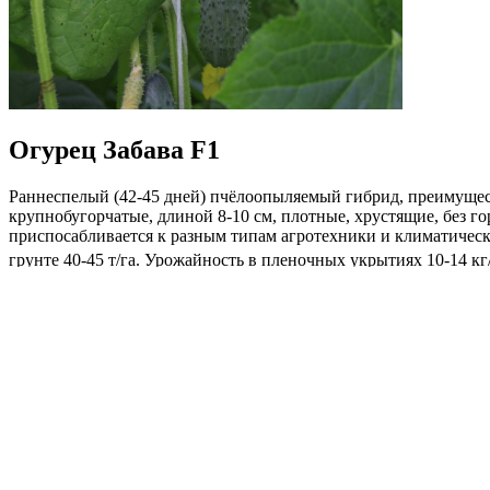
Огурец Забава F1
Раннеспелый (42-45 дней) пчёлоопыляемый гибрид, преимущест
крупнобугорчатые, длиной 8-10 см, плотные, хрустящие, без 
приспосабливается к разным типам агротехники и климатическ
грунте 40-45 т/га. Урожайность в пленочных укрытиях 10-14 кг
Где купить?
Интернет-магазин
Новости
Каталог
Прайс-листы
Доставка
Информация
Контакты