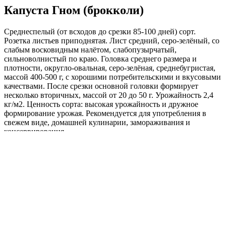
Капуста Гном (брокколи)
Среднеспелый (от всходов до срезки 85-100 дней) сорт.
Розетка листьев приподнятая. Лист средний, серо-зелёный, со
слабым восковидным налётом, слабопузырчатый,
сильноволнистый по краю. Головка среднего размера и
плотности, округло-овальная, серо-зелёная, среднебугристая,
массой 400-500 г, с хорошими потребительскими и вкусовыми
качествами. После срезки основной головки формирует
несколько вторичных, массой от 20 до 50 г. Урожайность 2,4
кг/м2. Ценность сорта: высокая урожайность и дружное
формирование урожая. Рекомендуется для употребления в
свежем виде, домашней кулинарии, замораживания и
консервирования.
Где купить?
Интернет-магазин
Новости
Каталог
Прайс-листы
Доставка
Информация
Контакты