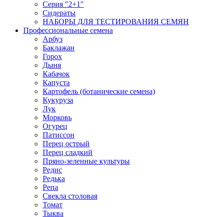
Серия "2+1"
Сидераты
НАБОРЫ ДЛЯ ТЕСТИРОВАНИЯ СЕМЯН
Профессиональные семена
Арбуз
Баклажан
Горох
Дыня
Кабачок
Капуста
Картофель (ботанические семена)
Кукуруза
Лук
Морковь
Огурец
Патиссон
Перец острый
Перец сладкий
Пряно-зеленные культуры
Редис
Редька
Репа
Свекла столовая
Томат
Тыква