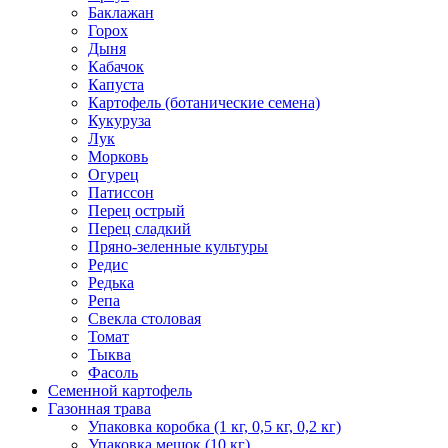
Баклажан
Горох
Дыня
Кабачок
Капуста
Картофель (ботанические семена)
Кукуруза
Лук
Морковь
Огурец
Патиссон
Перец острый
Перец сладкий
Пряно-зеленные культуры
Редис
Редька
Репа
Свекла столовая
Томат
Тыква
Фасоль
Семенной картофель
Газонная трава
Упаковка коробка (1 кг, 0,5 кг, 0,2 кг)
Упаковка мешок (10 кг)