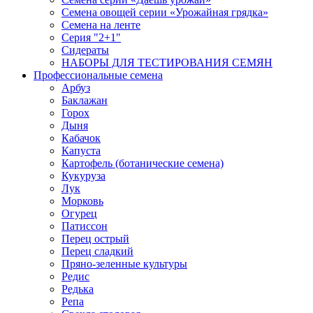
Семена овощей серии «Урожайная грядка»
Семена на ленте
Серия "2+1"
Сидераты
НАБОРЫ ДЛЯ ТЕСТИРОВАНИЯ СЕМЯН
Профессиональные семена
Арбуз
Баклажан
Горох
Дыня
Кабачок
Капуста
Картофель (ботанические семена)
Кукуруза
Лук
Морковь
Огурец
Патиссон
Перец острый
Перец сладкий
Пряно-зеленные культуры
Редис
Редька
Репа