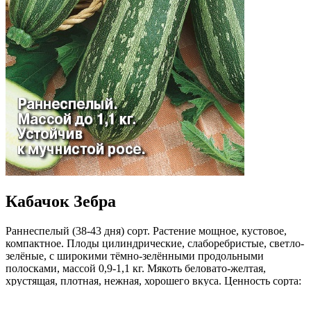
Кабачок Зебра
Раннеспелый (38-43 дня) сорт. Растение мощное, кустовое,
компактное. Плоды цилиндрические, слаборебристые, светло-
зелёные, с широкими тёмно-зелёнными продольными
полосками, массой 0,9-1,1 кг. Мякоть беловато-желтая,
хрустящая, плотная, нежная, хорошего вкуса. Ценность сорта:
устойчивость к мучнистой росе, хорошо хранятся и
транспортируются. Лёжкие. Рекомендуется для домашней