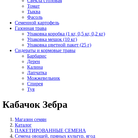
Свекла столовая
Томат
Тыква
Фасоль
Семенной картофель
Газонная трава
Упаковка коробка (1 кг, 0,5 кг, 0,2 кг)
Упаковка мешок (10 кг)
Упаковка цветной пакет (25 г)
Сидераты и кормовые травы
Барбарис
Дерен
Калина
Лапчатка
Можжевельник
Спирея
Туя
Кабачок Зебра
Магазин семян
Каталог
ПАКЕТИРОВАННЫЕ СЕМЕНА
Семена овощей, пряных культур, ягод