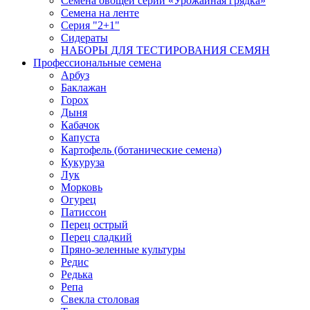
Семена овощей серии «Урожайная грядка»
Семена на ленте
Серия "2+1"
Сидераты
НАБОРЫ ДЛЯ ТЕСТИРОВАНИЯ СЕМЯН
Профессиональные семена
Арбуз
Баклажан
Горох
Дыня
Кабачок
Капуста
Картофель (ботанические семена)
Кукуруза
Лук
Морковь
Огурец
Патиссон
Перец острый
Перец сладкий
Пряно-зеленные культуры
Редис
Редька
Репа
Свекла столовая