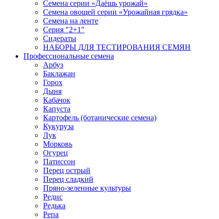
Семена серии «Даёшь урожай»
Семена овощей серии «Урожайная грядка»
Семена на ленте
Серия "2+1"
Сидераты
НАБОРЫ ДЛЯ ТЕСТИРОВАНИЯ СЕМЯН
Профессиональные семена
Арбуз
Баклажан
Горох
Дыня
Кабачок
Капуста
Картофель (ботанические семена)
Кукуруза
Лук
Морковь
Огурец
Патиссон
Перец острый
Перец сладкий
Пряно-зеленные культуры
Редис
Редька
Репа