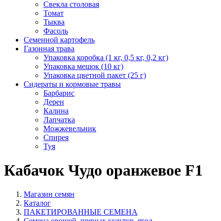
Свекла столовая
Томат
Тыква
Фасоль
Семенной картофель
Газонная трава
Упаковка коробка (1 кг, 0,5 кг, 0,2 кг)
Упаковка мешок (10 кг)
Упаковка цветной пакет (25 г)
Сидераты и кормовые травы
Барбарис
Дерен
Калина
Лапчатка
Можжевельник
Спирея
Туя
Кабачок Чудо оранжевое F1
Магазин семян
Каталог
ПАКЕТИРОВАННЫЕ СЕМЕНА
Семена овощей, пряных культур, ягод