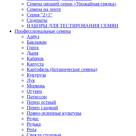
Семена овощей серии «Урожайная грядка»
Семена на ленте
Серия "2+1"
Сидераты
НАБОРЫ ДЛЯ ТЕСТИРОВАНИЯ СЕМЯН
Профессиональные семена
Арбуз
Баклажан
Горох
Дыня
Кабачок
Капуста
Картофель (ботанические семена)
Кукуруза
Лук
Морковь
Огурец
Патиссон
Перец острый
Перец сладкий
Пряно-зеленные культуры
Редис
Редька
Репа
Свекла столовая