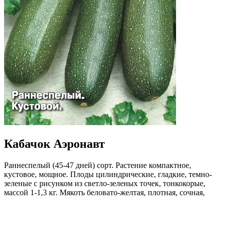
Кабачок Аэронавт
Раннеспелый (45-47 дней) сорт. Растение компактное,
кустовое, мощное. Плоды цилиндрические, гладкие, темно-
зеленые с рисунком из светло-зеленых точек, тонкокорые,
массой 1-1,3 кг. Мякоть беловато-желтая, плотная, сочная,
малосладкая, вкусная. Урожайность 7 кг/м². Ценность сорта:
обильное плодоношение, хорошая транспортабельность
и лежкость.