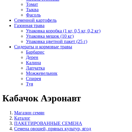
Томат
Тыква
Фасоль
Семенной картофель
Газонная трава
Упаковка коробка (1 кг, 0,5 кг, 0,2 кг)
Упаковка мешок (10 кг)
Упаковка цветной пакет (25 г)
Сидераты и кормовые травы
Барбарис
Дерен
Калина
Лапчатка
Можжевельник
Спирея
Туя
Кабачок Аэронавт
Магазин семян
Каталог
ПАКЕТИРОВАННЫЕ СЕМЕНА
Семена овощей, пряных культур, ягод