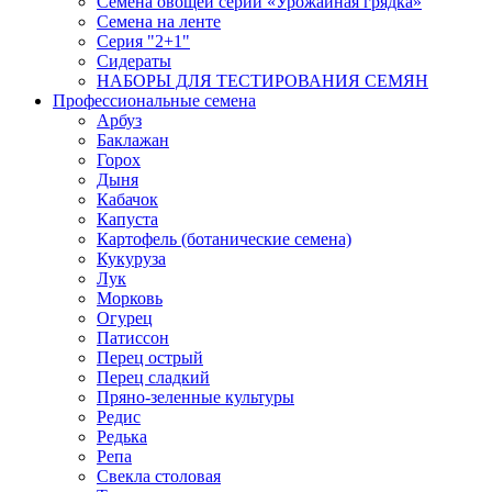
Семена овощей серии «Урожайная грядка»
Семена на ленте
Серия "2+1"
Сидераты
НАБОРЫ ДЛЯ ТЕСТИРОВАНИЯ СЕМЯН
Профессиональные семена
Арбуз
Баклажан
Горох
Дыня
Кабачок
Капуста
Картофель (ботанические семена)
Кукуруза
Лук
Морковь
Огурец
Патиссон
Перец острый
Перец сладкий
Пряно-зеленные культуры
Редис
Редька
Репа
Свекла столовая