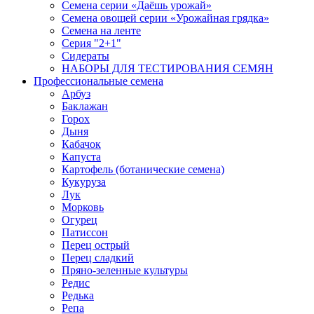
Семена серии «Даёшь урожай»
Семена овощей серии «Урожайная грядка»
Семена на ленте
Серия "2+1"
Сидераты
НАБОРЫ ДЛЯ ТЕСТИРОВАНИЯ СЕМЯН
Профессиональные семена
Арбуз
Баклажан
Горох
Дыня
Кабачок
Капуста
Картофель (ботанические семена)
Кукуруза
Лук
Морковь
Огурец
Патиссон
Перец острый
Перец сладкий
Пряно-зеленные культуры
Редис
Редька
Репа