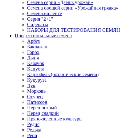
Семена серии «Даёшь урожай»
Семена овощей серии «Урожайная грядка»
Семена на ленте
Серия "2+1"
Сидераты
НАБОРЫ ДЛЯ ТЕСТИРОВАНИЯ СЕМЯН
Профессиональные семена
Арбуз
Баклажан
Горох
Дыня
Кабачок
Капуста
Картофель (ботанические семена)
Кукуруза
Лук
Морковь
Огурец
Патиссон
Перец острый
Перец сладкий
Пряно-зеленные культуры
Редис
Редька
Репа