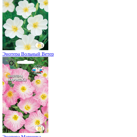
Энотера Вольный Ветер
Энотера Маришка