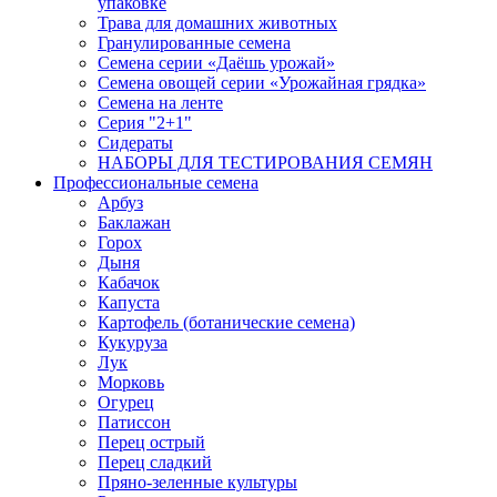
упаковке
Трава для домашних животных
Гранулированные семена
Семена серии «Даёшь урожай»
Семена овощей серии «Урожайная грядка»
Семена на ленте
Серия "2+1"
Сидераты
НАБОРЫ ДЛЯ ТЕСТИРОВАНИЯ СЕМЯН
Профессиональные семена
Арбуз
Баклажан
Горох
Дыня
Кабачок
Капуста
Картофель (ботанические семена)
Кукуруза
Лук
Морковь
Огурец
Патиссон
Перец острый
Перец сладкий
Пряно-зеленные культуры