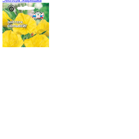
Энотера Сольвейг
Где купить?
Интернет-магазин
Новости
Каталог
Прайс-листы
Доставка
Информация
Контакты