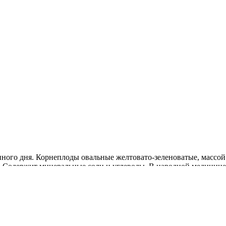
ного дня. Корнеплоды овальные желтовато-зеленоватые, массой 3
. Содержит минеральные соли и углеводы. В народной медицине 
свежем и переработанном виде, для хранения.