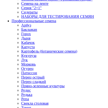
Семена на ленте
Серия "2+1"
Сидераты
НАБОРЫ ДЛЯ ТЕСТИРОВАНИЯ СЕМЯН
Профессиональные семена
Арбуз
Баклажан
Горох
Дыня
Кабачок
Капуста
Картофель (ботанические семена)
Кукуруза
Лук
Морковь
Огурец
Патиссон
Перец острый
Перец сладкий
Пряно-зеленные культуры
Редис
Редька
Репа
Свекла столовая
Томат