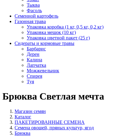
Тыква
Фасоль
Семенной картофель
Газонная трава
Упаковка коробка (1 кг, 0,5 кг, 0,2 кг)
Упаковка мешок (10 кг)
Упаковка цветной пакет (25 г)
Сидераты и кормовые травы
Барбарис
Дерен
Калина
Лапчатка
Можжевельник
Спирея
Туя
Брюква Светлая мечта
Магазин семян
Каталог
ПАКЕТИРОВАННЫЕ СЕМЕНА
Семена овощей, пряных культур, ягод
Брюква