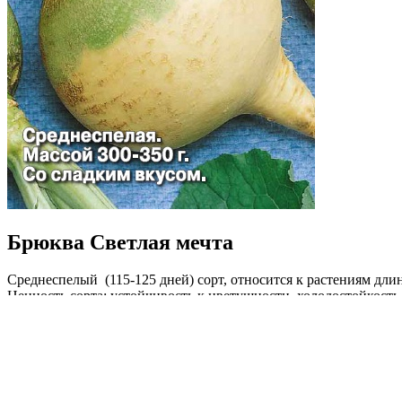
Брюква Светлая мечта
Среднеспелый (115-125 дней) сорт, относится к растениям длин
Ценность сорта: устойчивость к цветушности, холодостойкость
ранозаживляющее средство. Рекомендуется для употребления в 
Где купить?
Интернет-магазин
Новости