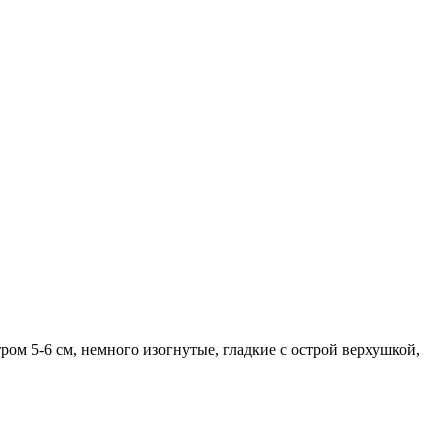
ром 5-6 см, немного изогнутые, гладкие с острой верхушкой,
 Благодаря небольшому диаметру плоды идеально подходят для
аривают.