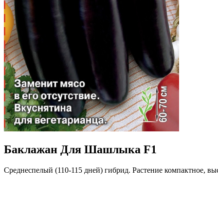
Баклажан Для Шашлыка F1
Среднеспелый (110-115 дней) гибрид. Растение компактное, вы
темно-фиолетовые, массой 150-200 г. Мякоть бледно-зеленая,
приготовления шашлыка: аккуратно нарезанные дольки баклаж
Где купить?