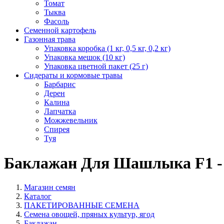
Томат
Тыква
Фасоль
Семенной картофель
Газонная трава
Упаковка коробка (1 кг, 0,5 кг, 0,2 кг)
Упаковка мешок (10 кг)
Упаковка цветной пакет (25 г)
Сидераты и кормовые травы
Барбарис
Дерен
Калина
Лапчатка
Можжевельник
Спирея
Туя
Баклажан Для Шашлыка F1 - 
Магазин семян
Каталог
ПАКЕТИРОВАННЫЕ СЕМЕНА
Семена овощей, пряных культур, ягод
Баклажан