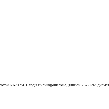
сотой 60-70 см. Плоды цилиндрические, длиной 25-30 см, диамет
 нежная, с высокими вкусовыми и технологическими качествами.
ан нанизывают на шампур поочередно с кусочками мяса и подж