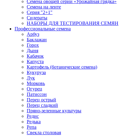
Семена овощей серии «Урожайная грядка»
Семена на ленте
Серия "2+1"
Сидераты
НАБОРЫ ДЛЯ ТЕСТИРОВАНИЯ СЕМЯН
Профессиональные семена
Арбуз
Баклажан
Горох
Дыня
Кабачок
Капуста
Картофель (ботанические семена)
Кукуруза
Лук
Морковь
Огурец
Патиссон
Перец острый
Перец сладкий
Пряно-зеленные культуры
Редис
Редька
Репа
Свекла столовая