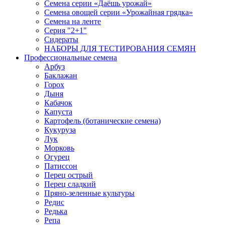
Семена серии «Даёшь урожай»
Семена овощей серии «Урожайная грядка»
Семена на ленте
Серия "2+1"
Сидераты
НАБОРЫ ДЛЯ ТЕСТИРОВАНИЯ СЕМЯН
Профессиональные семена
Арбуз
Баклажан
Горох
Дыня
Кабачок
Капуста
Картофель (ботанические семена)
Кукуруза
Лук
Морковь
Огурец
Патиссон
Перец острый
Перец сладкий
Пряно-зеленные культуры
Редис
Редька
Репа