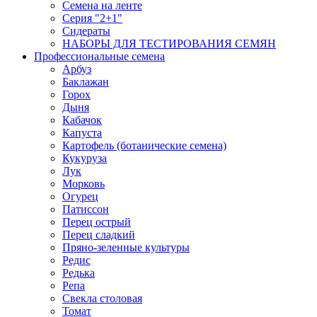
Семена на ленте
Серия "2+1"
Сидераты
НАБОРЫ ДЛЯ ТЕСТИРОВАНИЯ СЕМЯН
Профессиональные семена
Арбуз
Баклажан
Горох
Дыня
Кабачок
Капуста
Картофель (ботанические семена)
Кукуруза
Лук
Морковь
Огурец
Патиссон
Перец острый
Перец сладкий
Пряно-зеленные культуры
Редис
Редька
Репа
Свекла столовая
Томат