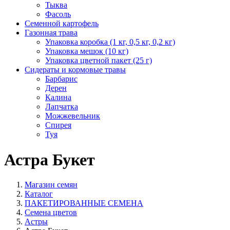
Тыква
Фасоль
Семенной картофель
Газонная трава
Упаковка коробка (1 кг, 0,5 кг, 0,2 кг)
Упаковка мешок (10 кг)
Упаковка цветной пакет (25 г)
Сидераты и кормовые травы
Барбарис
Дерен
Калина
Лапчатка
Можжевельник
Спирея
Туя
Астра Букет
Магазин семян
Каталог
ПАКЕТИРОВАННЫЕ СЕМЕНА
Семена цветов
Астры