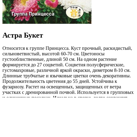
Астра Букет
Относится к группе Принцесса. Куст прочный, раскидистый,
сильноветвистый, высотой 60-70 см. Цветоносы
густооблиственные, длиной 50 см. На одном растение
формируется до 27 соцветий. Соцветия полусферические,
густомахровые, различной яркой окраски, диметром 8-10 см.
Длинные трубчатые и язычковые цветки очень декоративны.
Продолжительность цветения до 55 дней. Устойчива к
фузариозу. Растет на освещенных, защищенных от ветра
участках с дренированной почвой. Используется в групповых
и одиночных посадках. Идеальна в срезке, долго сохраняет
декоративность.
Где купить?
Интернет-магазин
Новости
Каталог