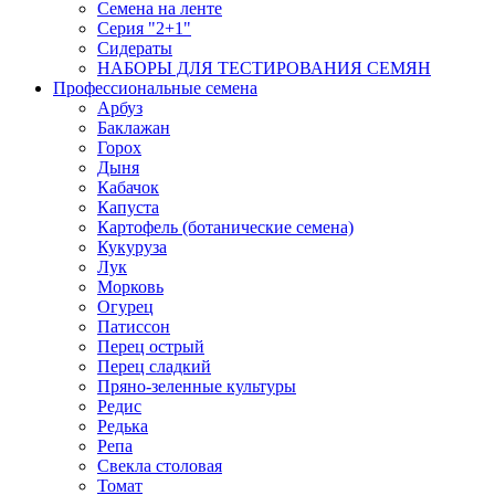
Семена на ленте
Серия "2+1"
Сидераты
НАБОРЫ ДЛЯ ТЕСТИРОВАНИЯ СЕМЯН
Профессиональные семена
Арбуз
Баклажан
Горох
Дыня
Кабачок
Капуста
Картофель (ботанические семена)
Кукуруза
Лук
Морковь
Огурец
Патиссон
Перец острый
Перец сладкий
Пряно-зеленные культуры
Редис
Редька
Репа
Свекла столовая
Томат