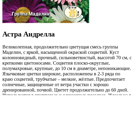
Астра Андрелла
Великолепная, продолжительно цветущая смесь группы
Маделин, с яркой, насыщенной окраской соцветий. Куст
колонновидный, прочный, сильноветвистый, высотой 70 см, с
крепкими цветоносами. Соцветия плоско-округлые,
полумахровые, крупные, до 10 см в диаметре, непоникающие.
Язычковые цветки широкие, расположенеы в 2-3 ряда по
краю соцветий, трубчатые – мелкие, жёлтые. Предпочитает
солнечные, защищенные от ветра участки с хорошо
дренированной, почвой. Цветет продолжительно до 60 дней.
Используется в групповых и одиночных посадках. Идеальна в
срезке, долго сохраняет декоративные качества.
Где купить?
Интернет-магазин
Новости
Каталог