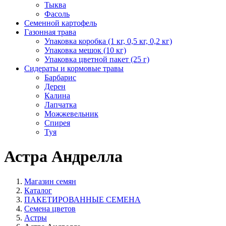
Тыква
Фасоль
Семенной картофель
Газонная трава
Упаковка коробка (1 кг, 0,5 кг, 0,2 кг)
Упаковка мешок (10 кг)
Упаковка цветной пакет (25 г)
Сидераты и кормовые травы
Барбарис
Дерен
Калина
Лапчатка
Можжевельник
Спирея
Туя
Астра Андрелла
Магазин семян
Каталог
ПАКЕТИРОВАННЫЕ СЕМЕНА
Семена цветов
Астры