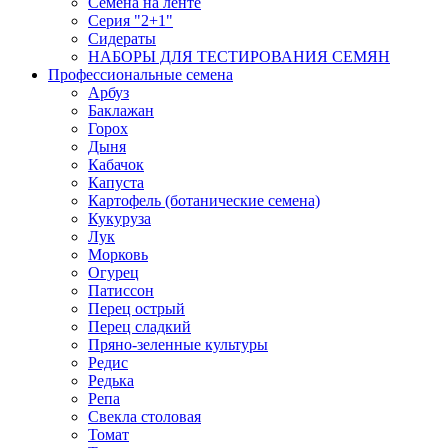
Семена на ленте
Серия "2+1"
Сидераты
НАБОРЫ ДЛЯ ТЕСТИРОВАНИЯ СЕМЯН
Профессиональные семена
Арбуз
Баклажан
Горох
Дыня
Кабачок
Капуста
Картофель (ботанические семена)
Кукуруза
Лук
Морковь
Огурец
Патиссон
Перец острый
Перец сладкий
Пряно-зеленные культуры
Редис
Редька
Репа
Свекла столовая
Томат