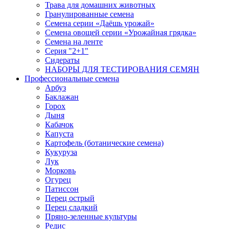
Трава для домашних животных
Гранулированные семена
Семена серии «Даёшь урожай»
Семена овощей серии «Урожайная грядка»
Семена на ленте
Серия "2+1"
Сидераты
НАБОРЫ ДЛЯ ТЕСТИРОВАНИЯ СЕМЯН
Профессиональные семена
Арбуз
Баклажан
Горох
Дыня
Кабачок
Капуста
Картофель (ботанические семена)
Кукуруза
Лук
Морковь
Огурец
Патиссон
Перец острый
Перец сладкий
Пряно-зеленные культуры
Редис