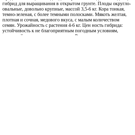
гибрид для выращивания в открытом грунте. Плоды округло-
овальные, довольно крупные, массой 3,5-6 кг. Кора тонкая,
темно-зеленая, с более темными полосками. Мякоть желтая,
плотная и сочная, медового вкуса, с малым количеством
семян. Урожайность с растения 4-6 кг. Цен ность гибрида:
устойчивость к не благоприятным погодным условиям,
отличный вкус и качество плодов. Рекомендуется для
употребления в свежем виде, приготовления цукатов и
арбузного меда.
Оптимальная для прорастания семян температура почвы
28-30°С
Где купить?
Интернет-магазин
Новости
Каталог
Прайс-листы
Доставка
Информация
Контакты