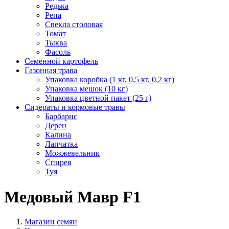
Редька
Репа
Свекла столовая
Томат
Тыква
Фасоль
Семенной картофель
Газонная трава
Упаковка коробка (1 кг, 0,5 кг, 0,2 кг)
Упаковка мешок (10 кг)
Упаковка цветной пакет (25 г)
Сидераты и кормовые травы
Барбарис
Дерен
Калина
Лапчатка
Можжевельник
Спирея
Туя
Медовый Мавр F1
Магазин семян