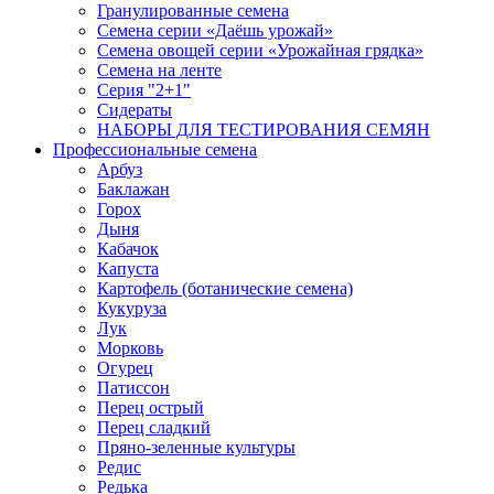
Гранулированные семена
Семена серии «Даёшь урожай»
Семена овощей серии «Урожайная грядка»
Семена на ленте
Серия "2+1"
Сидераты
НАБОРЫ ДЛЯ ТЕСТИРОВАНИЯ СЕМЯН
Профессиональные семена
Арбуз
Баклажан
Горох
Дыня
Кабачок
Капуста
Картофель (ботанические семена)
Кукуруза
Лук
Морковь
Огурец
Патиссон
Перец острый
Перец сладкий
Пряно-зеленные культуры
Редис
Редька