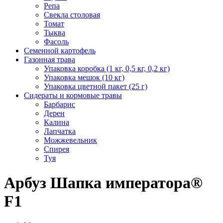
Репа
Свекла столовая
Томат
Тыква
Фасоль
Семенной картофель
Газонная трава
Упаковка коробка (1 кг, 0,5 кг, 0,2 кг)
Упаковка мешок (10 кг)
Упаковка цветной пакет (25 г)
Сидераты и кормовые травы
Барбарис
Дерен
Калина
Лапчатка
Можжевельник
Спирея
Туя
Арбуз Шапка императора®
F1