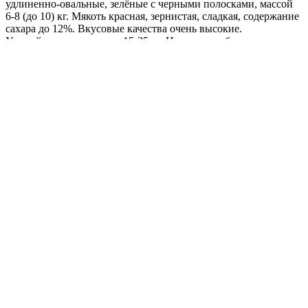
удлиненно-овальные, зелёные с черными полосками, массой
6-8 (до 10) кг. Мякоть красная, зернистая, сладкая, содержание
сахара до 12%. Вкусовые качества очень высокие.
Урожайность с растения 15-25 кг. Ценность гибрида:
устойчивость к заболеваниям, отличная транспортабельность,
пригодность к длительному хранению. Рекомендуется для
использования в свежем виде, приготовления цукатов из
арбузной корки, арбузного мёда и засолки в бочках.
Где купить?
Интернет-магазин
Новости
Каталог
Прайс-листы
Доставка
Информация
Контакты