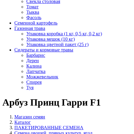
Свекла столовая
Томат
Тыква
Фасоль
Семенной картофель
Газонная трава
Упаковка коробка (1 кг, 0,5 кг, 0,2 кг)
Упаковка мешок (10 кг)
Упаковка цветной пакет (25 г)
Сидераты и кормовые травы
Барбарис
Дерен
Калина
Лапчатка
Можжевельник
Спирея
Туя
Арбуз Принц Гарри F1
Магазин семян
Каталог
ПАКЕТИРОВАННЫЕ СЕМЕНА
Семена овощей, пряных культур, ягод