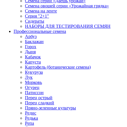
Семена серии «Даёшь урожай»
Семена овощей серии «Урожайная грядка»
Семена на ленте
Серия "2+1"
Сидераты
НАБОРЫ ДЛЯ ТЕСТИРОВАНИЯ СЕМЯН
Профессиональные семена
Арбуз
Баклажан
Горох
Дыня
Кабачок
Капуста
Картофель (ботанические семена)
Кукуруза
Лук
Морковь
Огурец
Патиссон
Перец острый
Перец сладкий
Пряно-зеленные культуры
Редис
Редька
Репа