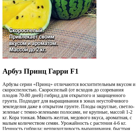
Арбуз Принц Гарри F1
Арбузы серии «Принц» отличаются восхитительным вкусом и
скороспелостью. Скороспелый (от всходов до созревания
плодов 70-80 дней) гибрид для открытого и защищенного
грунта. Подходит для выращивания в зонах неустойчивого
земледелия даже в открытом грунте. Плоды округлые, светло-
зеленые с темно-зелеными полосами, не крупные, массой 1-2
кг. Кора тонкая. Мякоть желтая, медового вкуса, ароматная, с
малым количеством семян. Урожайность с растения 4-6 кг.
Ценность гибрида: неприхотливость выращивания, быстрая
отдача урожая, высокий процент сахаристости, порционность