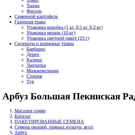
Томат
Тыква
Фасоль
Семенной картофель
Газонная трава
Упаковка коробка (1 кг, 0,5 кг, 0,2 кг)
Упаковка мешок (10 кг)
Упаковка цветной пакет (25 г)
Сидераты и кормовые травы
Барбарис
Дерен
Калина
Лапчатка
Можжевельник
Спирея
Туя
Арбуз Большая Пекинская Ра
Магазин семян
Каталог
ПАКЕТИРОВАННЫЕ СЕМЕНА
Семена овощей, пряных культур, ягод
Арбуз