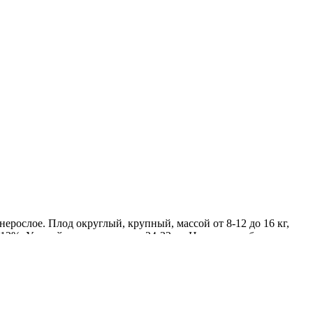
ерослое. Плод округлый, крупный, массой от 8-12 до 16 кг,
 12%. Урожайность с растения 24-32 кг. Ценность гибрида:
 товарные качества при хранении. Назначение универсальное.