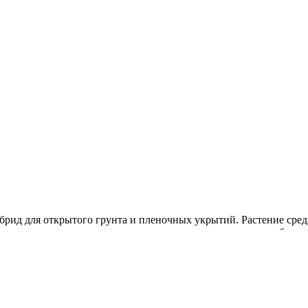
брид для открытого грунта и пленочных укрытий. Растение средн
коть ярко-красная, зернистая, очень сладкая, сахаристость более
 вкусовые и товарные качества, транспортабельность, сохраняет