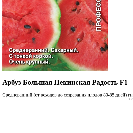
Арбуз Большая Пекинская Радость F1
Среднеранний (от всходов до созревания плодов 80-85 дней) ги
кора тонкая и прочная, зеленая с черно-зелеными полосками. Мя
устойчивость к комплексу болезней, крупноплодность, высокие
Где купить?
Интернет-магазин
Новости