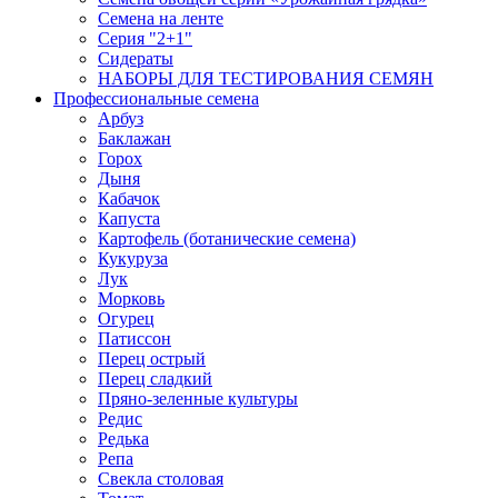
Семена на ленте
Серия "2+1"
Сидераты
НАБОРЫ ДЛЯ ТЕСТИРОВАНИЯ СЕМЯН
Профессиональные семена
Арбуз
Баклажан
Горох
Дыня
Кабачок
Капуста
Картофель (ботанические семена)
Кукуруза
Лук
Морковь
Огурец
Патиссон
Перец острый
Перец сладкий
Пряно-зеленные культуры
Редис
Редька
Репа
Свекла столовая