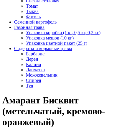
Свекла столовая
Томат
Тыква
Фасоль
Семенной картофель
Газонная трава
Упаковка коробка (1 кг, 0,5 кг, 0,2 кг)
Упаковка мешок (10 кг)
Упаковка цветной пакет (25 г)
Сидераты и кормовые травы
Барбарис
Дерен
Калина
Лапчатка
Можжевельник
Спирея
Туя
Амарант Бисквит
(метельчатый, кремово-
оранжевый)