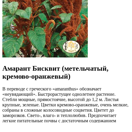
Амарант Бисквит (метельчатый,
кремово-оранжевый)
В переводе с греческого «аmaranthus» обозначает
«неувядающий». Быстрорастущее однолетнее растение.
Стебли мощные, прямостоячие, высотой до 1,2 м. Листья
крупные, зеленые. Цветки кремово-оранжевые, очень мелкие,
собраны в сложные колосовидные соцветия. Цветет до
заморозков. Свето-, влаго- и теплолюбив. Предпочитает
легкие питательные почвы с достаточным содержанием
извести. Используется для одиночных и групповых посадок.
Срезанные и засушенные соцветия применяются во