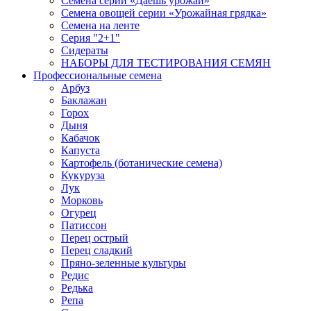
Семена серии «Даёшь урожай»
Семена овощей серии «Урожайная грядка»
Семена на ленте
Серия "2+1"
Сидераты
НАБОРЫ ДЛЯ ТЕСТИРОВАНИЯ СЕМЯН
Профессиональные семена
Арбуз
Баклажан
Горох
Дыня
Кабачок
Капуста
Картофель (ботанические семена)
Кукуруза
Лук
Морковь
Огурец
Патиссон
Перец острый
Перец сладкий
Пряно-зеленные культуры
Редис
Редька
Репа